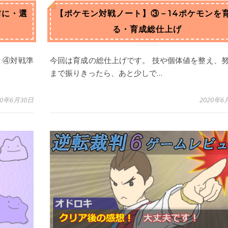
前に・選
【ポケモン対戦ノート】③－14ポケモンを
る・育成総仕上げ
、④対戦準
今回は育成の総仕上げです。 技や個体値を整え、
まで振りきったら、あと少しで…
20年6月30日
2020年6