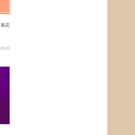
 風花
7月9日