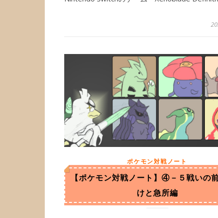
2
ポケモン対戦ノート
【ポケモン対戦ノート】④－５戦いの
けと急所編