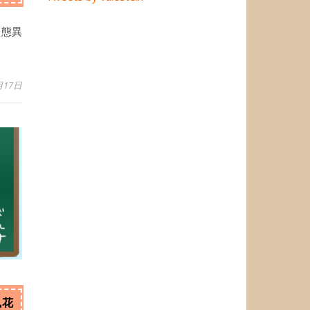
状態異
月17日
風花