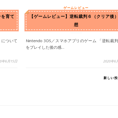
ゲームレビュー
ンを育て
【ゲームレビュー】逆転裁判６（クリア後
想
」について
Nintendo 3DS／スマホアプリのゲーム 「逆転裁
をプレイした後の感…
20年6月15日
2020年6
新しい