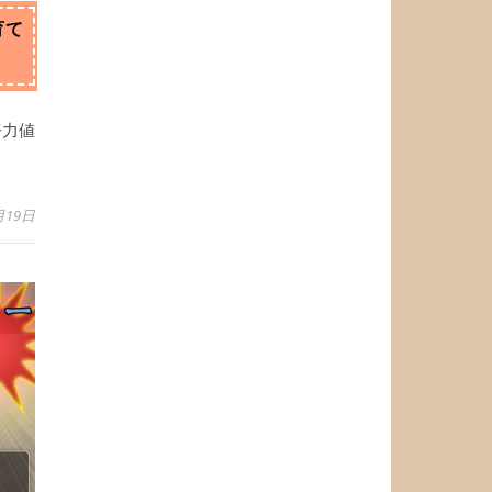
育て
努力値
月19日