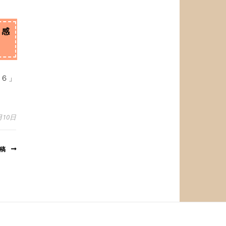
）感
判６」
月10日
投稿