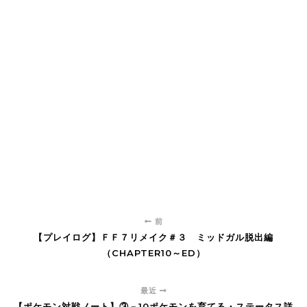
前
【プレイログ】ＦＦ７リメイク＃３ ミッドガル脱出編
（CHAPTER10～ED）
最近
【ポケモン対戦ノート】③－10ポケモンを育てる・ステータス詳