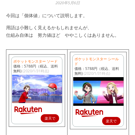
2020年5月6日
今回は「個体値」について説明します。
用語は小難しく見えるかもしれませんが、
仕組み自体は 努力値ほど ややこしくはありません。
ポケットモンスター シール
ポケットモンスター ソード
ド
価格：5788円（税込、送料
価格：5788円（税込、送料
無料)
(2020/1/31時点)
無料)
(2020/1/31時点)
楽天で
楽天で
購入
購入