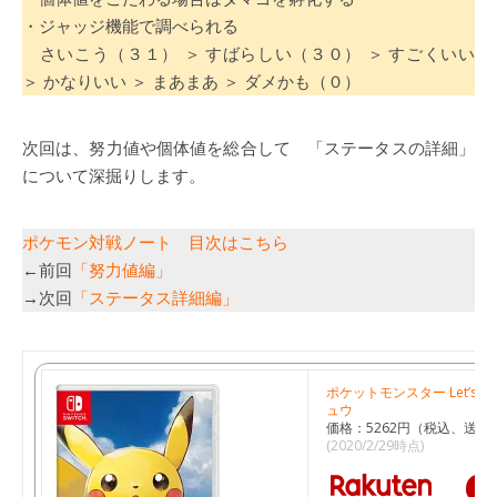
・ジャッジ機能で調べられる
さいこう（３１） ＞ すばらしい（３０） ＞ すごくいい
＞ かなりいい ＞ まあまあ ＞ ダメかも（０）
次回は、努力値や個体値を総合して 「ステータスの詳細」
について深掘りします。
ポケモン対戦ノート 目次はこちら
←前回
「努力値編」
→次回
「ステータス詳細編」
ポケットモンスター Let’s G
ュウ
価格：5262円（税込、送料
(2020/2/29時点)
楽