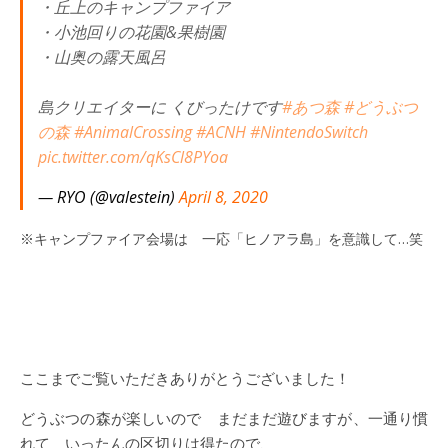
・丘上のキャンプファイア
・小池回りの花園&果樹園
・山奥の露天風呂
島クリエイターに くびったけです
#あつ森
#どうぶつ
の森
#AnimalCrossing
#ACNH
#NintendoSwitch
pic.twitter.com/qKsCl8PYoa
— RYO (@valestein)
April 8, 2020
※キャンプファイア会場は 一応「ヒノアラ島」を意識して…笑
ここまでご覧いただきありがとうございました！
どうぶつの森が楽しいので まだまだ遊びますが、一通り慣
れて いったんの区切りは得たので、