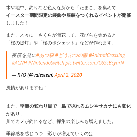
木や地中、釣りなど色んな所から「たまご」を集めて
イースター期間限定の装飾や服装をつくれるイベントが開催
しました！
また、木々に さくらが開花して、花びらを集めると
「桜の提灯」や「桜のポシェット」などが作れます。
夜桜を見に
#あつ森
#どうぶつの森
#AnimalCrossing
#ACNH
#NintendoSwitch
pic.twitter.com/C6ScBcyarN
— RYO (@valestein)
April 2, 2020
風情がありますね！
また、
季節の変わり目で 島で採れるムシやサカナにも変化
があり、
川でカメが釣れるなど、採集の楽しみも増えました。
季節感を感じつつ、彩りが増えていくのは