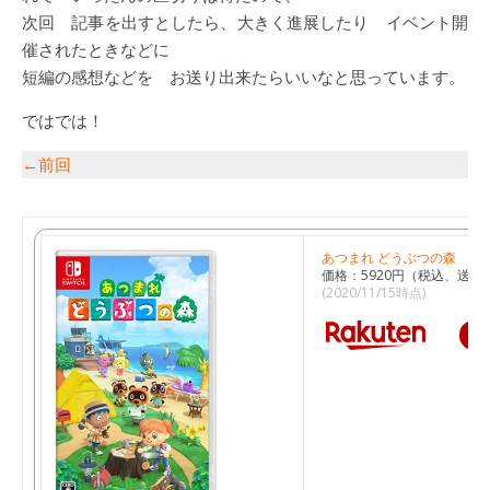
次回 記事を出すとしたら、大きく進展したり イベント開
催されたときなどに
短編の感想などを お送り出来たらいいなと思っています。
ではでは！
←前回
あつまれ どうぶつの森
価格：5920円（税込、送料
(2020/11/15時点)
楽