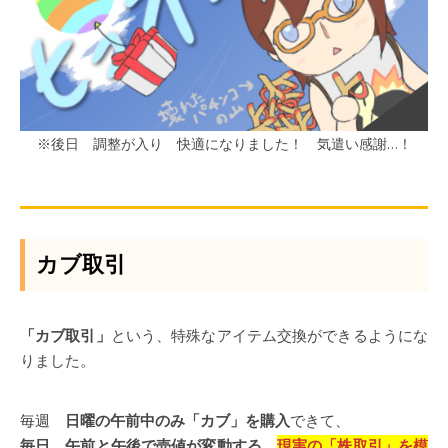
※後日 調整が入り 快適になりました！ 気遣い感謝…！
カブ取引
「カブ取引」
という、特殊なアイテム交換ができるようにな
りました。
毎週
日曜の午前中のみ「カブ」を購入
できて、
毎日 午前と午後で売値が変動する、
現実の「株取引」を模