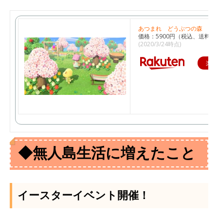
あつまれ どうぶつの森
価格：5900円（税込、送料無
(2020/3/24時点)
楽天
◆無人島生活に増えたこと
イースターイベント開催！