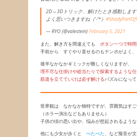
2D⇔3Dトリック、解けたとき感動します
よく思いつきますね（’-’*）
#ShadyPartOf
— RYO (@valestein)
February 5, 2021
また、解き方を間違えても
ボタン一つで時間
手前から すぐやり直せるのもテンポがよく、
後半なかなかギミックが難しくなりますが、
理不尽な仕掛けや総当たりで探索するような仕
筋道を立てていけば必ず解ける
パズルになって
世界観は なかなか独特ですが、雰囲気はすご
（ホラー演出などもありません）
子供の頃の思い出や、悩みが想起されるような
他にも少女が歩くと
ぺたぺた
、など擬音が文