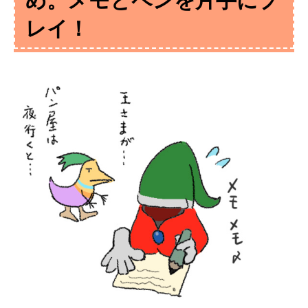
め。メモとペンを片手にプ
レイ！