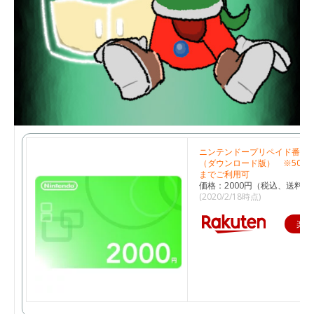
ニンテンドープリペイド番号 2
（ダウンロード版） ※500
までご利用可
価格：2000円（税込、送料無
(2020/2/18時点)
楽天