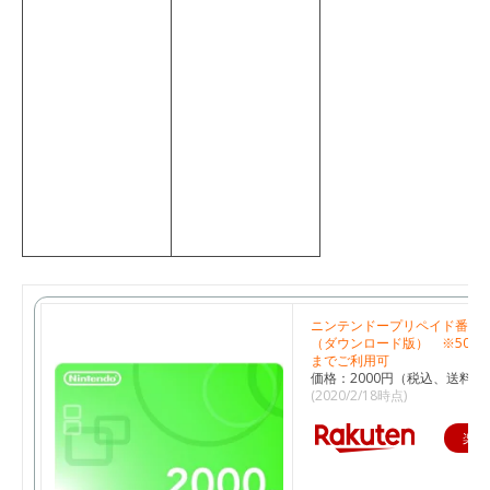
ニンテンドープリペイド番号 2
（ダウンロード版） ※500
までご利用可
価格：2000円（税込、送料無
(2020/2/18時点)
楽天