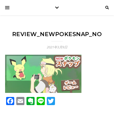
REVIEW_NEWPOKESNAP_NO
2021年3月9日
Facebook
Email
Evernote
Line
Twitter